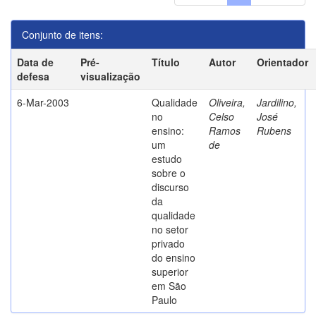
Conjunto de itens:
Data de
Pré-
Título
Autor
Orientador
defesa
visualização
6-Mar-2003
Qualidade
Oliveira,
Jardilino,
no
Celso
José
ensino:
Ramos
Rubens
um
de
estudo
sobre o
discurso
da
qualidade
no setor
privado
do ensino
superior
em São
Paulo