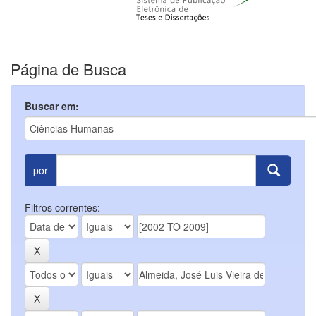
Página de Busca
Buscar em:
por
Filtros correntes: