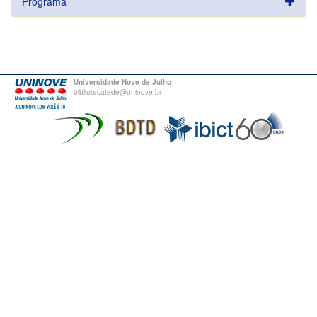
Programa
Universidade Nove de Julho
bibliotecatede@uninove.br