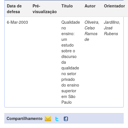
Data de
Pré-
Título
Autor
Orientador
defesa
visualização
6-Mar-2003
Qualidade
Oliveira,
Jardilino,
no
Celso
José
ensino:
Ramos
Rubens
um
de
estudo
sobre o
discurso
da
qualidade
no setor
privado
do ensino
superior
em São
Paulo
Compartilhamento