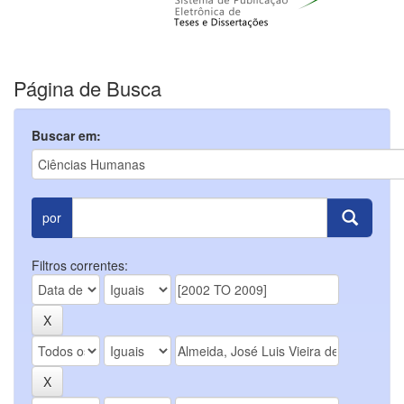
Página de Busca
Buscar em:
por
Filtros correntes: