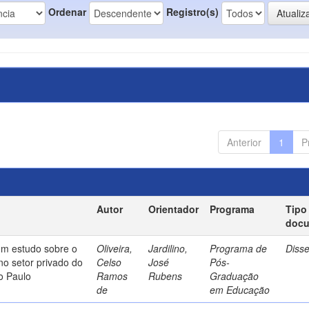
Ordenar
Registro(s)
Anterior
1
P
Autor
Orientador
Programa
Tipo
doc
um estudo sobre o
Oliveira,
Jardilino,
Programa de
Diss
no setor privado do
Celso
José
Pós-
o Paulo
Ramos
Rubens
Graduação
de
em Educação