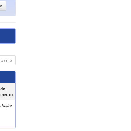
róximo
 de
umento
ertação