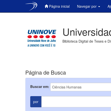
Página inicial
Navegar por
A
Skip
navigation
Universida
Biblioteca Digital de Teses e D
Página de Busca
Buscar em:
por