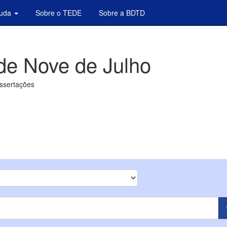
juda
Sobre o TEDE
Sobre a BDTD
de Nove de Julho
issertações