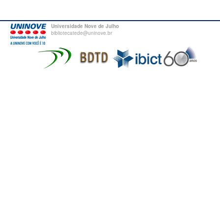
Universidade Nove de Julho
bibliotecatede@uninove.br