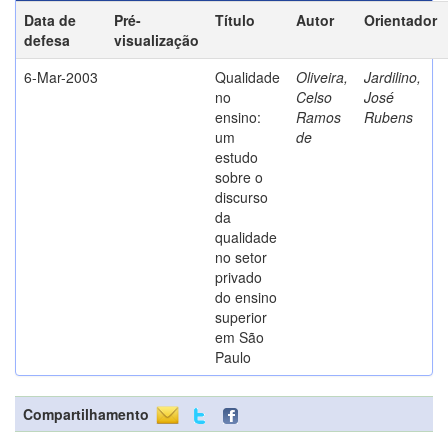
Data de
Pré-
Título
Autor
Orientador
defesa
visualização
6-Mar-2003
Qualidade
Oliveira,
Jardilino,
no
Celso
José
ensino:
Ramos
Rubens
um
de
estudo
sobre o
discurso
da
qualidade
no setor
privado
do ensino
superior
em São
Paulo
Compartilhamento