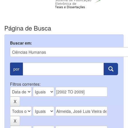
Página de Busca
Buscar em:
por
Filtros correntes: