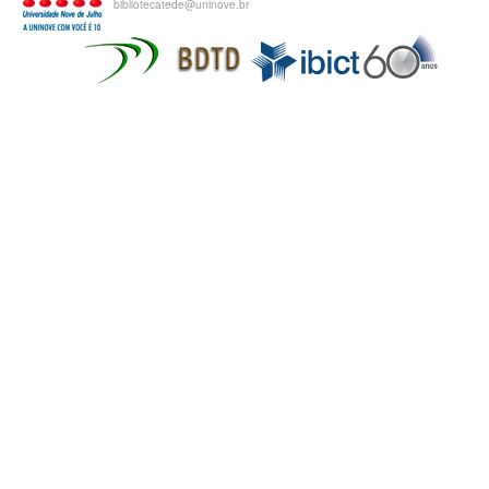
bibliotecatede@uninove.br