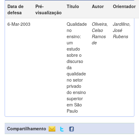
Data de
Pré-
Título
Autor
Orientador
defesa
visualização
6-Mar-2003
Qualidade
Oliveira,
Jardilino,
no
Celso
José
ensino:
Ramos
Rubens
um
de
estudo
sobre o
discurso
da
qualidade
no setor
privado
do ensino
superior
em São
Paulo
Compartilhamento