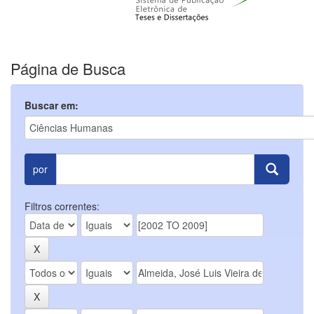
Página de Busca
Buscar em:
por
Filtros correntes: