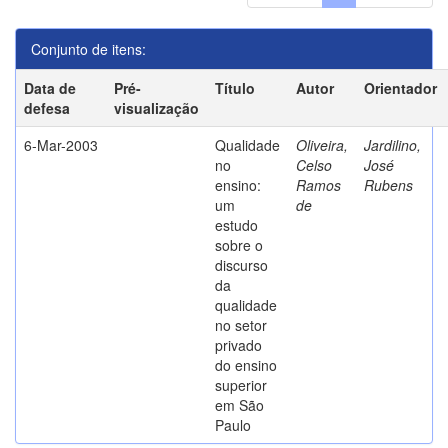
Conjunto de itens:
Data de
Pré-
Título
Autor
Orientador
defesa
visualização
6-Mar-2003
Qualidade
Oliveira,
Jardilino,
no
Celso
José
ensino:
Ramos
Rubens
um
de
estudo
sobre o
discurso
da
qualidade
no setor
privado
do ensino
superior
em São
Paulo