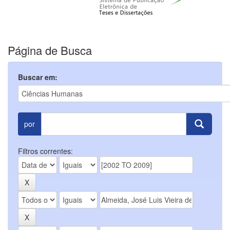
Página de Busca
Buscar em:
por
Filtros correntes: