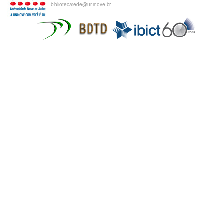
bibliotecatede@uninove.br