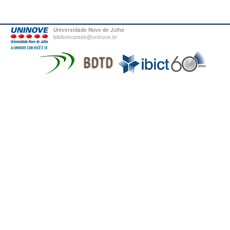
Universidade Nove de Julho
bibliotecatede@uninove.br