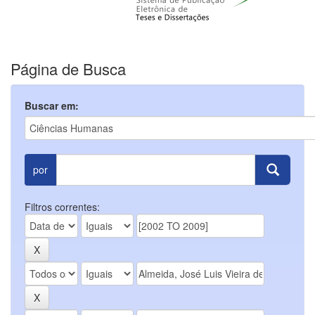
Página de Busca
Buscar em:
por
Filtros correntes: