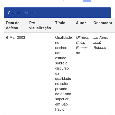
Conjunto de itens:
Data de
Pré-
Título
Autor
Orientador
defesa
visualização
6-Mar-2003
Qualidade
Oliveira,
Jardilino,
no
Celso
José
ensino:
Ramos
Rubens
um
de
estudo
sobre o
discurso
da
qualidade
no setor
privado
do ensino
superior
em São
Paulo