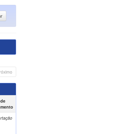
róximo
 de
umento
ertação