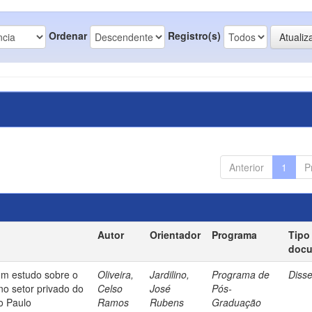
Ordenar
Registro(s)
Anterior
1
P
Autor
Orientador
Programa
Tipo
doc
um estudo sobre o
Oliveira,
Jardilino,
Programa de
Diss
no setor privado do
Celso
José
Pós-
o Paulo
Ramos
Rubens
Graduação