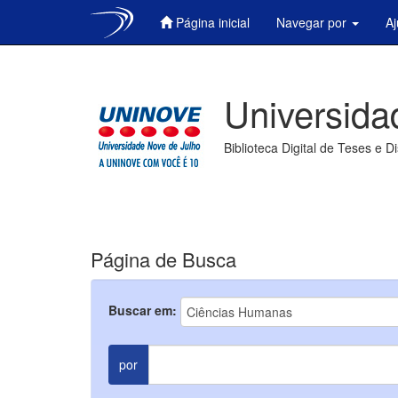
Página inicial
Navegar por
A
Skip
navigation
Universida
Biblioteca Digital de Teses e D
Página de Busca
Buscar em:
por