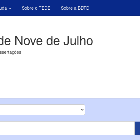
juda
Sobre o TEDE
Sobre a BDTD
de Nove de Julho
issertações