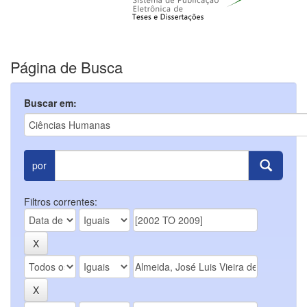
Página de Busca
Buscar em:
por
Filtros correntes: