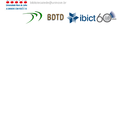
bibliotecatede@uninove.br