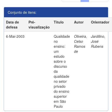
Conjunto de itens:
Data de
Pré-
Título
Autor
Orientador
defesa
visualização
6-Mar-2003
Qualidade
Oliveira,
Jardilino,
no
Celso
José
ensino:
Ramos
Rubens
um
de
estudo
sobre o
discurso
da
qualidade
no setor
privado
do ensino
superior
em São
Paulo