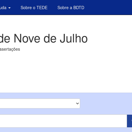
juda
Sobre o TEDE
Sobre a BDTD
de Nove de Julho
issertações