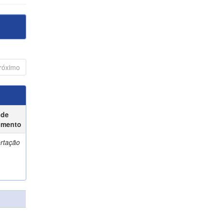
róximo
 de
umento
ertação