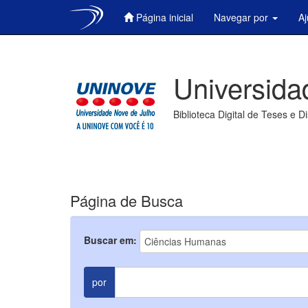
Página inicial
Navegar por
A
Skip
navigation
Universida
Biblioteca Digital de Teses e D
Página de Busca
Buscar em:
por