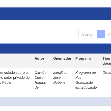
Anterior
1
P
Autor
Orientador
Programa
Tipo
doc
um estudo sobre o
Oliveira,
Jardilino,
Programa de
Diss
no setor privado do
Celso
José
Pós-
o Paulo
Ramos
Rubens
Graduação
de
em Educação