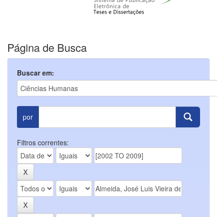
Página de Busca
Buscar em:
por
Filtros correntes: