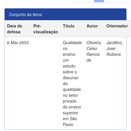
Conjunto de itens:
Data de
Pré-
Título
Autor
Orientador
defesa
visualização
6-Mar-2003
Qualidade
Oliveira,
Jardilino,
no
Celso
José
ensino:
Ramos
Rubens
um
de
estudo
sobre o
discurso
da
qualidade
no setor
privado
do ensino
superior
em São
Paulo