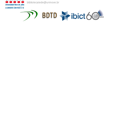
bibliotecatede@uninove.br