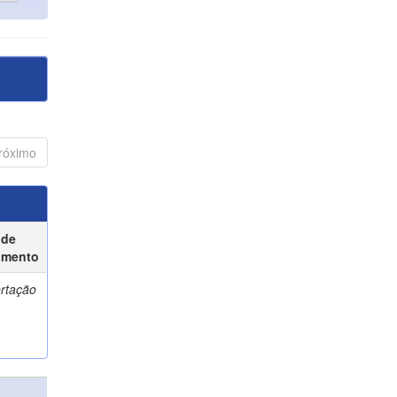
róximo
 de
umento
ertação