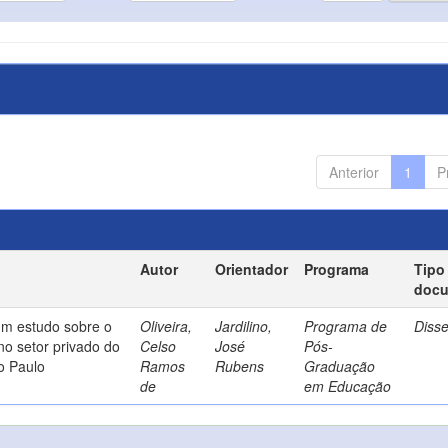
Anterior
1
P
Autor
Orientador
Programa
Tipo
doc
um estudo sobre o
Oliveira,
Jardilino,
Programa de
Diss
no setor privado do
Celso
José
Pós-
o Paulo
Ramos
Rubens
Graduação
de
em Educação