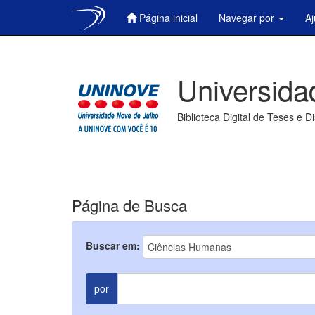
Página inicial
Navegar por
A
Skip
navigation
Universida
Biblioteca Digital de Teses e D
Página de Busca
Buscar em:
por