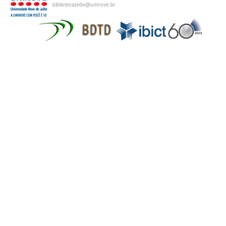
bibliotecatede@uninove.br