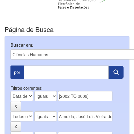
Página de Busca
Buscar em:
por
Filtros correntes: