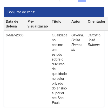
Conjunto de itens:
Data de
Pré-
Título
Autor
Orientador
defesa
visualização
6-Mar-2003
Qualidade
Oliveira,
Jardilino,
no
Celso
José
ensino:
Ramos
Rubens
um
de
estudo
sobre o
discurso
da
qualidade
no setor
privado
do ensino
superior
em São
Paulo