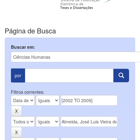
Página de Busca
Buscar em:
por
Filtros correntes: