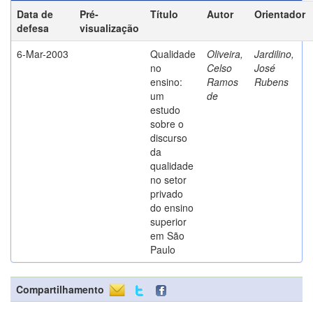
Data de
Pré-
Título
Autor
Orientador
defesa
visualização
6-Mar-2003
Qualidade
Oliveira,
Jardilino,
no
Celso
José
ensino:
Ramos
Rubens
um
de
estudo
sobre o
discurso
da
qualidade
no setor
privado
do ensino
superior
em São
Paulo
Compartilhamento