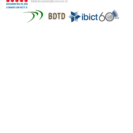
bibliotecatede@uninove.br