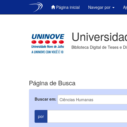
Página inicial
Navegar por
A
Skip
navigation
Universida
Biblioteca Digital de Teses e D
Página de Busca
Buscar em:
por