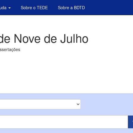
juda
Sobre o TEDE
Sobre a BDTD
de Nove de Julho
issertações