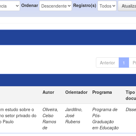
Ordenar
Registro(s)
Anterior
1
P
Autor
Orientador
Programa
Tipo
doc
um estudo sobre o
Oliveira,
Jardilino,
Programa de
Diss
no setor privado do
Celso
José
Pós-
o Paulo
Ramos
Rubens
Graduação
de
em Educação