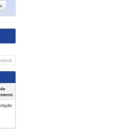
róximo
 de
umento
ertação