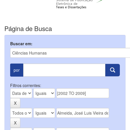
Página de Busca
Buscar em:
por
Filtros correntes: