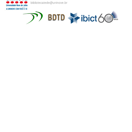
bibliotecatede@uninove.br