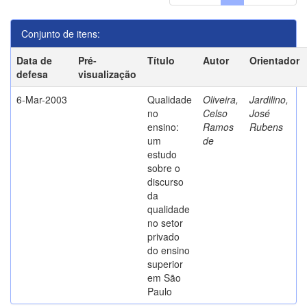
Conjunto de itens:
Data de
Pré-
Título
Autor
Orientador
defesa
visualização
6-Mar-2003
Qualidade
Oliveira,
Jardilino,
no
Celso
José
ensino:
Ramos
Rubens
um
de
estudo
sobre o
discurso
da
qualidade
no setor
privado
do ensino
superior
em São
Paulo