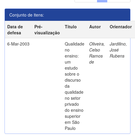
Conjunto de itens:
Data de
Pré-
Título
Autor
Orientador
defesa
visualização
6-Mar-2003
Qualidade
Oliveira,
Jardilino,
no
Celso
José
ensino:
Ramos
Rubens
um
de
estudo
sobre o
discurso
da
qualidade
no setor
privado
do ensino
superior
em São
Paulo