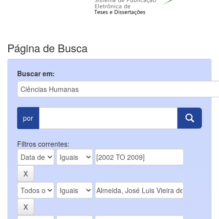
Página de Busca
Buscar em:
por
Filtros correntes: