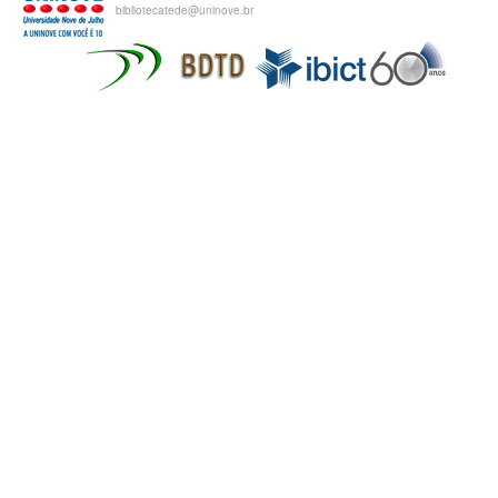
bibliotecatede@uninove.br