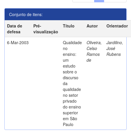
Conjunto de itens:
Data de
Pré-
Título
Autor
Orientador
defesa
visualização
6-Mar-2003
Qualidade
Oliveira,
Jardilino,
no
Celso
José
ensino:
Ramos
Rubens
um
de
estudo
sobre o
discurso
da
qualidade
no setor
privado
do ensino
superior
em São
Paulo