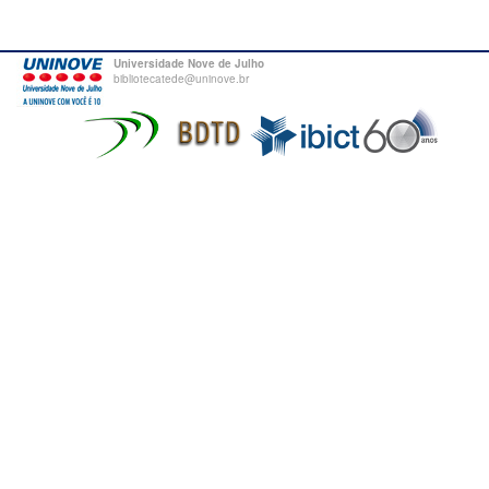
Universidade Nove de Julho
bibliotecatede@uninove.br