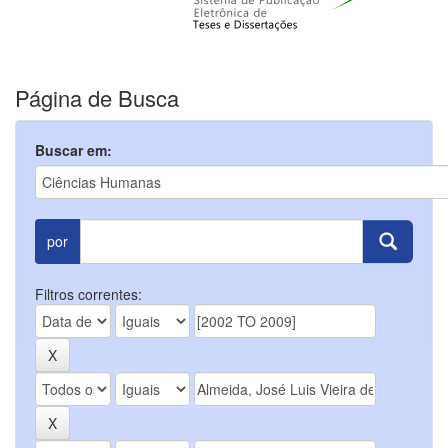
Página de Busca
Buscar em:
por
Filtros correntes: