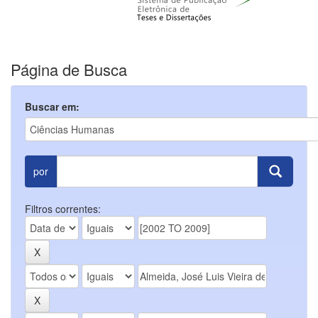
Página de Busca
Buscar em:
por
Filtros correntes: