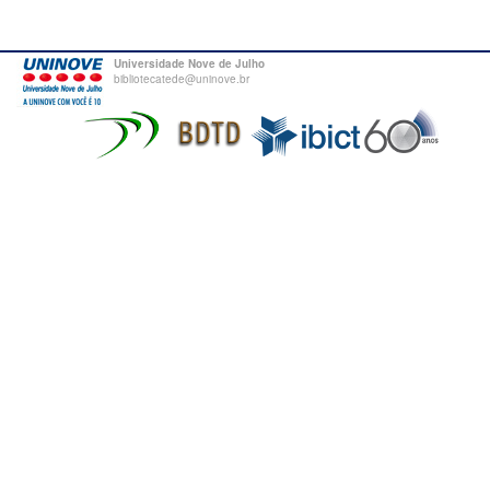
Universidade Nove de Julho
bibliotecatede@uninove.br