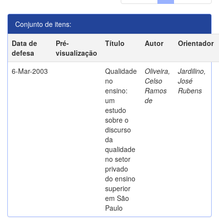
Conjunto de itens:
Data de
Pré-
Título
Autor
Orientador
defesa
visualização
6-Mar-2003
Qualidade
Oliveira,
Jardilino,
no
Celso
José
ensino:
Ramos
Rubens
um
de
estudo
sobre o
discurso
da
qualidade
no setor
privado
do ensino
superior
em São
Paulo