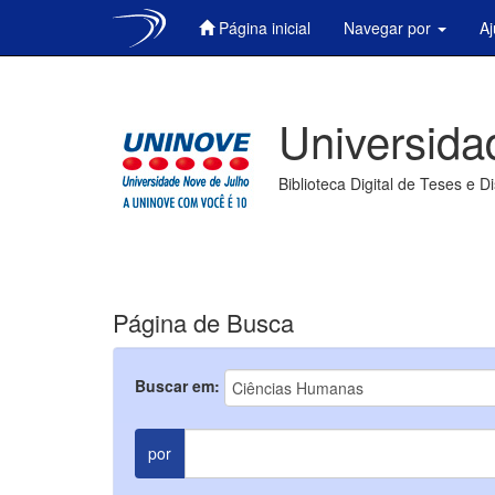
Página inicial
Navegar por
A
Skip
navigation
Universida
Biblioteca Digital de Teses e D
Página de Busca
Buscar em:
por