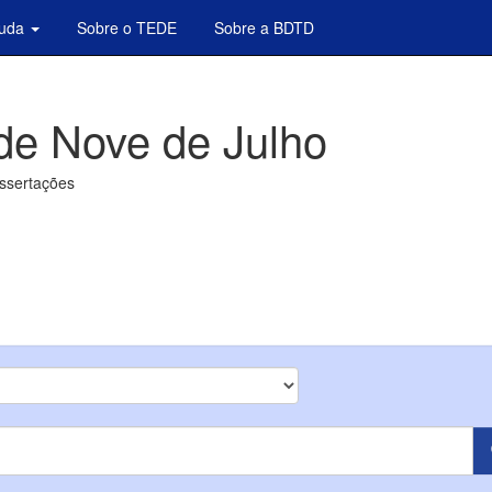
juda
Sobre o TEDE
Sobre a BDTD
de Nove de Julho
issertações