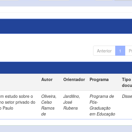
Anterior
1
P
Autor
Orientador
Programa
Tipo
doc
um estudo sobre o
Oliveira,
Jardilino,
Programa de
Diss
no setor privado do
Celso
José
Pós-
o Paulo
Ramos
Rubens
Graduação
de
em Educação