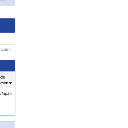
róximo
 de
umento
ertação