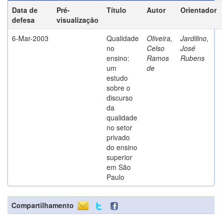
Data de
Pré-
Título
Autor
Orientador
defesa
visualização
6-Mar-2003
Qualidade
Oliveira,
Jardilino,
no
Celso
José
ensino:
Ramos
Rubens
um
de
estudo
sobre o
discurso
da
qualidade
no setor
privado
do ensino
superior
em São
Paulo
Compartilhamento