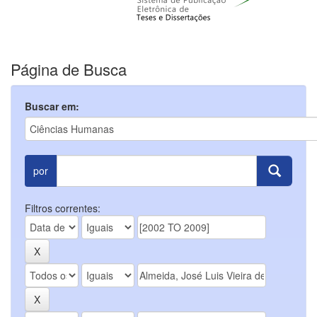
Página de Busca
Buscar em:
por
Filtros correntes: