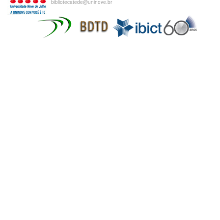
bibliotecatede@uninove.br