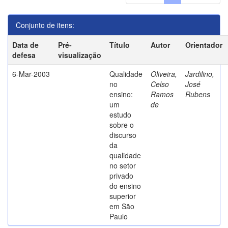
Conjunto de itens:
Data de
Pré-
Título
Autor
Orientador
defesa
visualização
6-Mar-2003
Qualidade
Oliveira,
Jardilino,
no
Celso
José
ensino:
Ramos
Rubens
um
de
estudo
sobre o
discurso
da
qualidade
no setor
privado
do ensino
superior
em São
Paulo