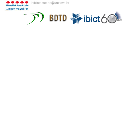
bibliotecatede@uninove.br