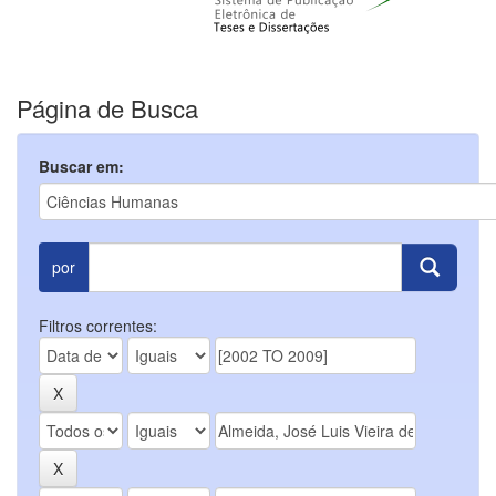
Página de Busca
Buscar em:
por
Filtros correntes: