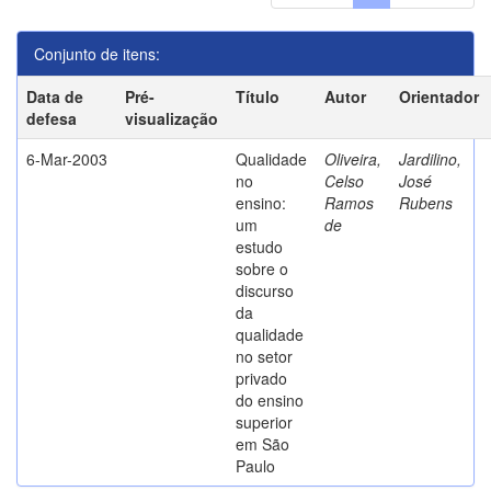
Conjunto de itens:
Data de
Pré-
Título
Autor
Orientador
defesa
visualização
6-Mar-2003
Qualidade
Oliveira,
Jardilino,
no
Celso
José
ensino:
Ramos
Rubens
um
de
estudo
sobre o
discurso
da
qualidade
no setor
privado
do ensino
superior
em São
Paulo