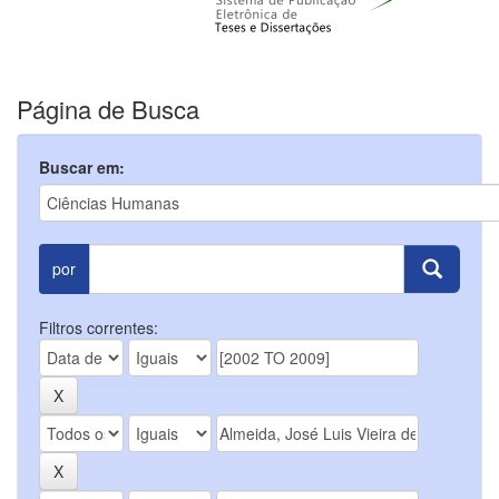
Página de Busca
Buscar em:
por
Filtros correntes: