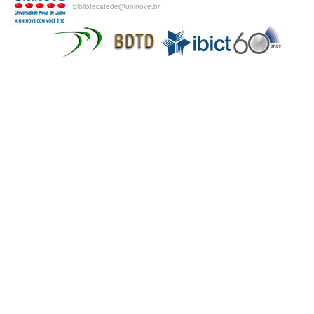
bibliotecatede@uninove.br