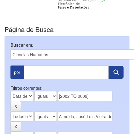
Página de Busca
Buscar em:
por
Filtros correntes: