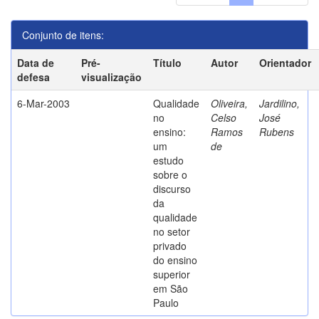
Conjunto de itens:
Data de
Pré-
Título
Autor
Orientador
defesa
visualização
6-Mar-2003
Qualidade
Oliveira,
Jardilino,
no
Celso
José
ensino:
Ramos
Rubens
um
de
estudo
sobre o
discurso
da
qualidade
no setor
privado
do ensino
superior
em São
Paulo