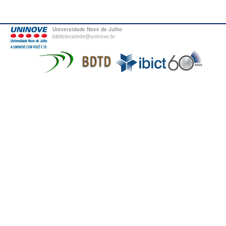
Universidade Nove de Julho
bibliotecatede@uninove.br