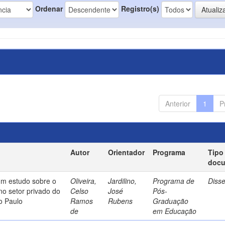
Ordenar
Registro(s)
Anterior
1
P
Autor
Orientador
Programa
Tipo
doc
um estudo sobre o
Oliveira,
Jardilino,
Programa de
Diss
no setor privado do
Celso
José
Pós-
o Paulo
Ramos
Rubens
Graduação
de
em Educação