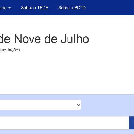
juda
Sobre o TEDE
Sobre a BDTD
de Nove de Julho
issertações