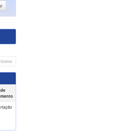
róximo
 de
umento
ertação