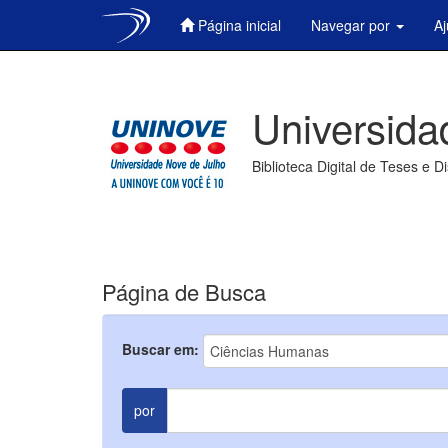
Página inicial
Navegar por
A
Skip
navigation
Universida
Biblioteca Digital de Teses e D
Página de Busca
Buscar em:
por