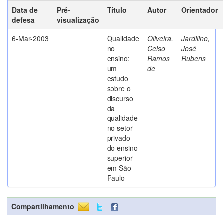
Data de
Pré-
Título
Autor
Orientador
defesa
visualização
6-Mar-2003
Qualidade
Oliveira,
Jardilino,
no
Celso
José
ensino:
Ramos
Rubens
um
de
estudo
sobre o
discurso
da
qualidade
no setor
privado
do ensino
superior
em São
Paulo
Compartilhamento