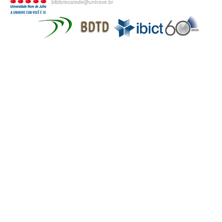
bibliotecatede@uninove.br