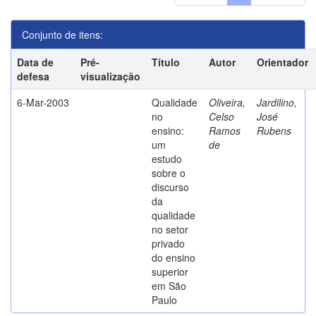
Conjunto de itens:
Data de
Pré-
Título
Autor
Orientador
defesa
visualização
6-Mar-2003
Qualidade
Oliveira,
Jardilino,
no
Celso
José
ensino:
Ramos
Rubens
um
de
estudo
sobre o
discurso
da
qualidade
no setor
privado
do ensino
superior
em São
Paulo