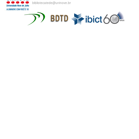
bibliotecatede@uninove.br