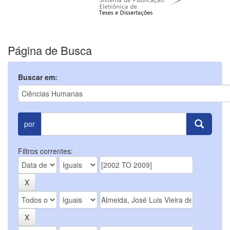
Página de Busca
Buscar em:
por
Filtros correntes: