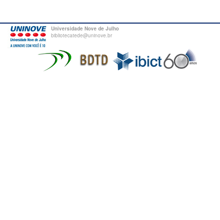
Universidade Nove de Julho
bibliotecatede@uninove.br