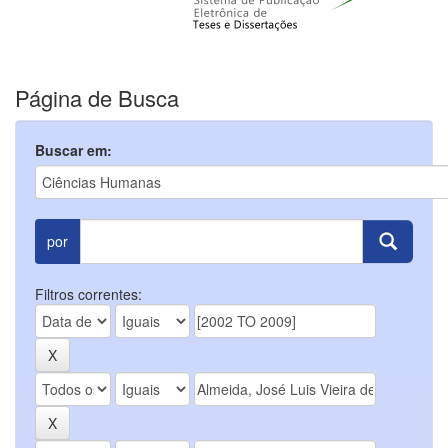
Página de Busca
Buscar em:
por
Filtros correntes: