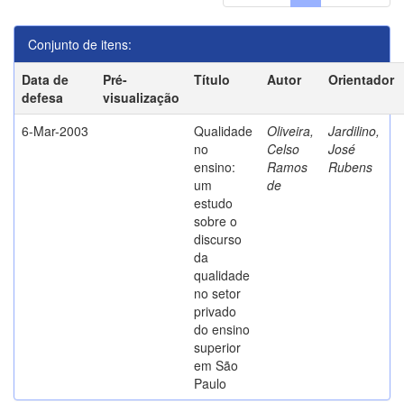
Conjunto de itens:
Data de
Pré-
Título
Autor
Orientador
defesa
visualização
6-Mar-2003
Qualidade
Oliveira,
Jardilino,
no
Celso
José
ensino:
Ramos
Rubens
um
de
estudo
sobre o
discurso
da
qualidade
no setor
privado
do ensino
superior
em São
Paulo