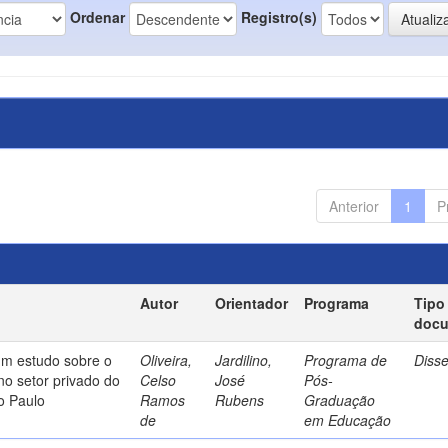
Ordenar
Registro(s)
Anterior
1
P
Autor
Orientador
Programa
Tipo
doc
um estudo sobre o
Oliveira,
Jardilino,
Programa de
Diss
no setor privado do
Celso
José
Pós-
o Paulo
Ramos
Rubens
Graduação
de
em Educação