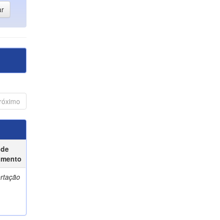
róximo
 de
umento
ertação