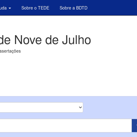
juda
Sobre o TEDE
Sobre a BDTD
de Nove de Julho
issertações