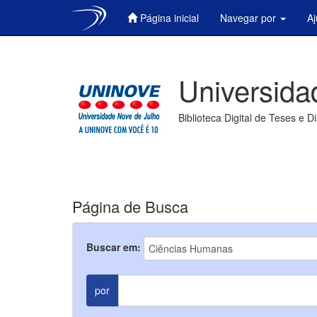
Página inicial
Navegar por
A
Skip
navigation
Universida
Biblioteca Digital de Teses e D
Página de Busca
Buscar em:
por