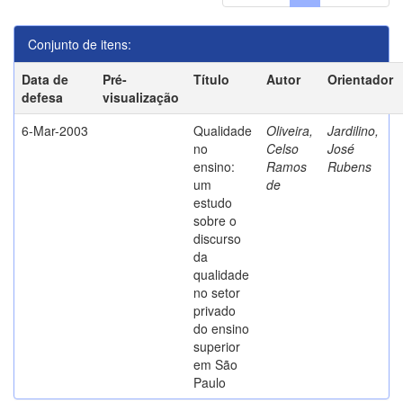
Conjunto de itens:
Data de
Pré-
Título
Autor
Orientador
defesa
visualização
6-Mar-2003
Qualidade
Oliveira,
Jardilino,
no
Celso
José
ensino:
Ramos
Rubens
um
de
estudo
sobre o
discurso
da
qualidade
no setor
privado
do ensino
superior
em São
Paulo