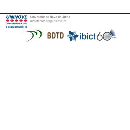
Universidade Nove de Julho
bibliotecatede@uninove.br