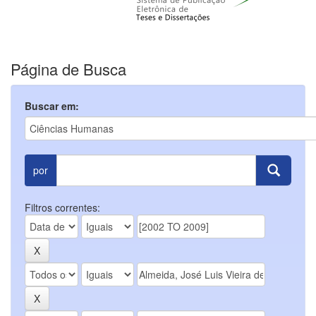
Página de Busca
Buscar em:
por
Filtros correntes: