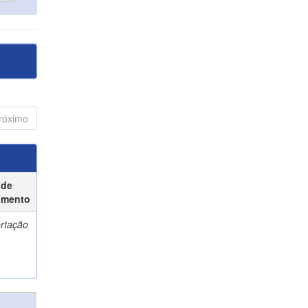
róximo
 de
umento
ertação