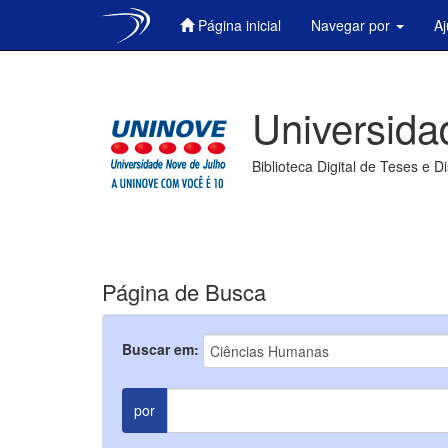
Página inicial
Navegar por
A
Skip
navigation
Universida
Biblioteca Digital de Teses e D
Página de Busca
Buscar em:
por