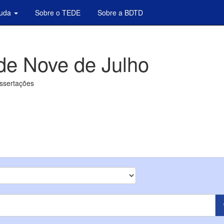
juda
Sobre o TEDE
Sobre a BDTD
de Nove de Julho
issertações