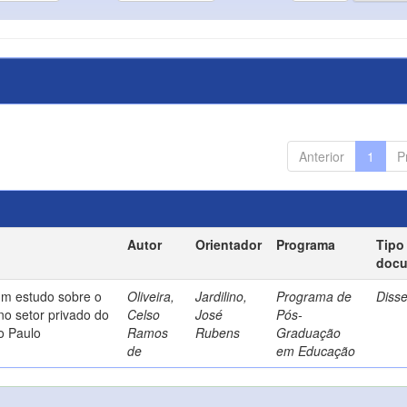
Anterior
1
P
Autor
Orientador
Programa
Tipo
doc
um estudo sobre o
Oliveira,
Jardilino,
Programa de
Diss
no setor privado do
Celso
José
Pós-
o Paulo
Ramos
Rubens
Graduação
de
em Educação