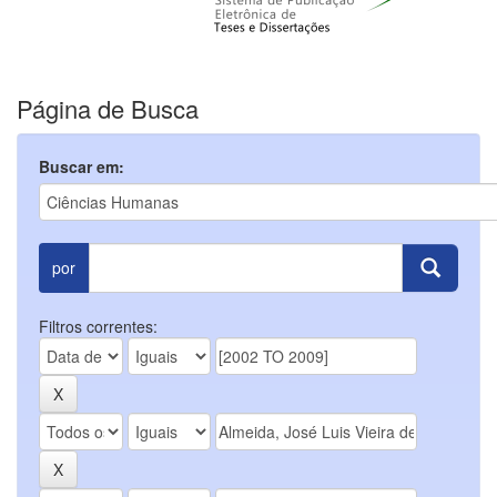
Página de Busca
Buscar em:
por
Filtros correntes: