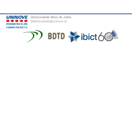
Universidade Nove de Julho
bibliotecatede@uninove.br