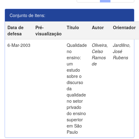
Conjunto de itens:
Data de
Pré-
Título
Autor
Orientador
defesa
visualização
6-Mar-2003
Qualidade
Oliveira,
Jardilino,
no
Celso
José
ensino:
Ramos
Rubens
um
de
estudo
sobre o
discurso
da
qualidade
no setor
privado
do ensino
superior
em São
Paulo