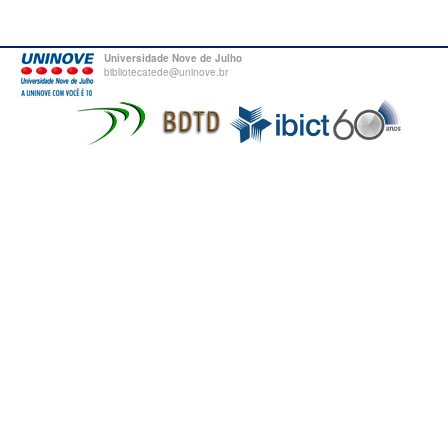
Universidade Nove de Julho
bibliotecatede@uninove.br