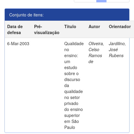
Conjunto de itens:
Data de
Pré-
Título
Autor
Orientador
defesa
visualização
6-Mar-2003
Qualidade
Oliveira,
Jardilino,
no
Celso
José
ensino:
Ramos
Rubens
um
de
estudo
sobre o
discurso
da
qualidade
no setor
privado
do ensino
superior
em São
Paulo