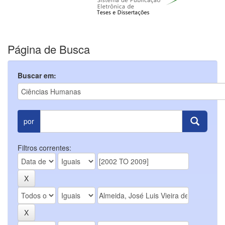
Página de Busca
Buscar em:
por
Filtros correntes: