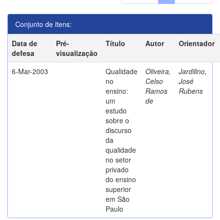
Conjunto de itens:
Data de
Pré-
Título
Autor
Orientador
defesa
visualização
6-Mar-2003
Qualidade
Oliveira,
Jardilino,
no
Celso
José
ensino:
Ramos
Rubens
um
de
estudo
sobre o
discurso
da
qualidade
no setor
privado
do ensino
superior
em São
Paulo