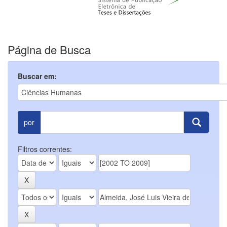
Página de Busca
Buscar em:
por
Filtros correntes: