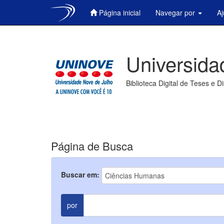
Página inicial
Navegar por
A
Skip
navigation
Universida
Biblioteca Digital de Teses e D
Página de Busca
Buscar em:
por