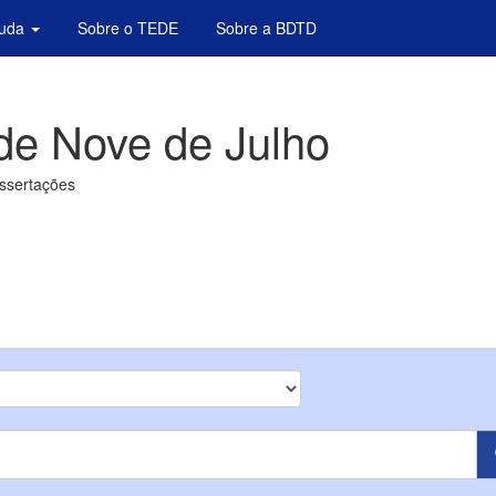
juda
Sobre o TEDE
Sobre a BDTD
de Nove de Julho
issertações