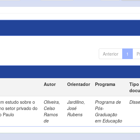
Anterior
1
P
Autor
Orientador
Programa
Tipo
doc
um estudo sobre o
Oliveira,
Jardilino,
Programa de
Diss
no setor privado do
Celso
José
Pós-
o Paulo
Ramos
Rubens
Graduação
de
em Educação