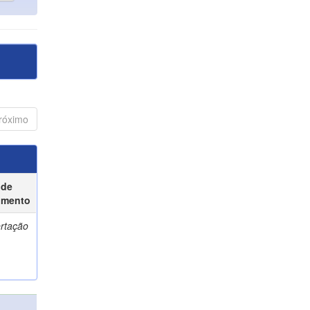
róximo
 de
umento
ertação