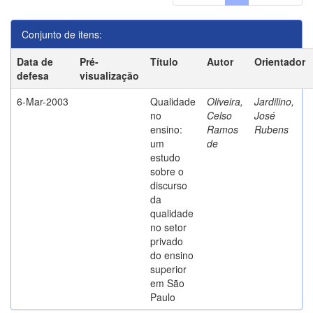
Conjunto de itens:
Data de
Pré-
Título
Autor
Orientador
defesa
visualização
6-Mar-2003
Qualidade
Oliveira,
Jardilino,
no
Celso
José
ensino:
Ramos
Rubens
um
de
estudo
sobre o
discurso
da
qualidade
no setor
privado
do ensino
superior
em São
Paulo