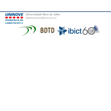
Universidade Nove de Julho
bibliotecatede@uninove.br