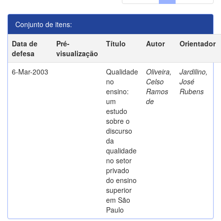
Conjunto de itens:
Data de
Pré-
Título
Autor
Orientador
defesa
visualização
6-Mar-2003
Qualidade
Oliveira,
Jardilino,
no
Celso
José
ensino:
Ramos
Rubens
um
de
estudo
sobre o
discurso
da
qualidade
no setor
privado
do ensino
superior
em São
Paulo