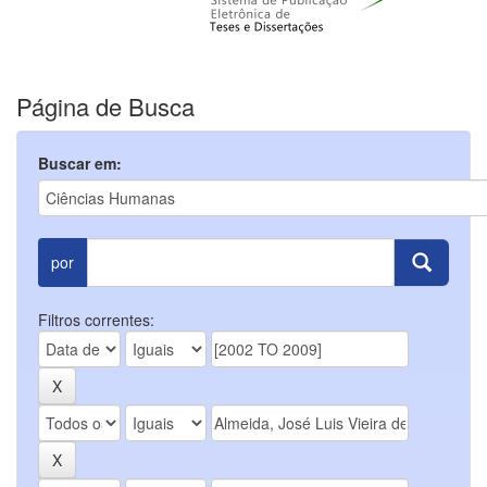
Página de Busca
Buscar em:
por
Filtros correntes: