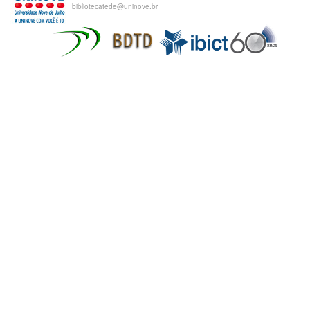
bibliotecatede@uninove.br