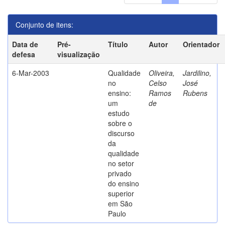
Conjunto de itens:
Data de
Pré-
Título
Autor
Orientador
defesa
visualização
6-Mar-2003
Qualidade
Oliveira,
Jardilino,
no
Celso
José
ensino:
Ramos
Rubens
um
de
estudo
sobre o
discurso
da
qualidade
no setor
privado
do ensino
superior
em São
Paulo