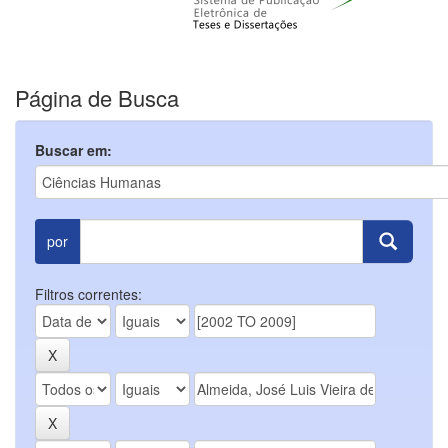
Página de Busca
Buscar em:
por
Filtros correntes: