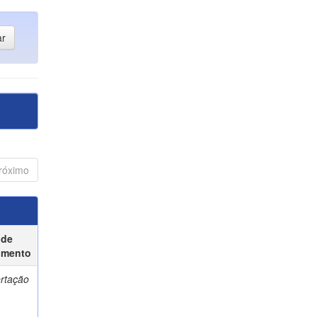
róximo
 de
umento
ertação