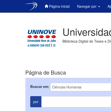
Página inicial
Navegar por
A
Skip
navigation
Universida
Biblioteca Digital de Teses e D
Página de Busca
Buscar em:
por