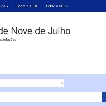
juda
Sobre o TEDE
Sobre a BDTD
de Nove de Julho
issertações