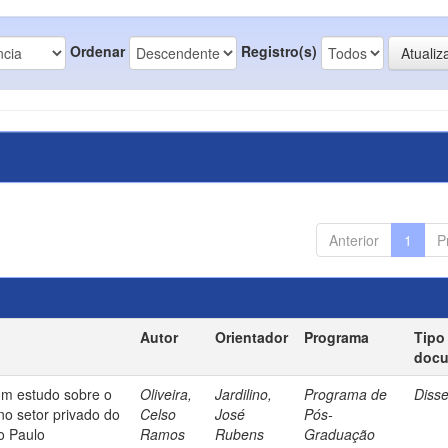
Ordenar
Registro(s)
Anterior
1
P
Autor
Orientador
Programa
Tipo
doc
um estudo sobre o
Oliveira,
Jardilino,
Programa de
Diss
no setor privado do
Celso
José
Pós-
o Paulo
Ramos
Rubens
Graduação