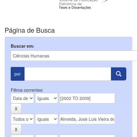
Página de Busca
Buscar em:
por
Filtros correntes: