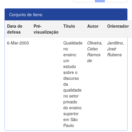
Conjunto de itens:
Data de
Pré-
Título
Autor
Orientador
defesa
visualização
6-Mar-2003
Qualidade
Oliveira,
Jardilino,
no
Celso
José
ensino:
Ramos
Rubens
um
de
estudo
sobre o
discurso
da
qualidade
no setor
privado
do ensino
superior
em São
Paulo