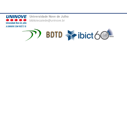
Universidade Nove de Julho
bibliotecatede@uninove.br