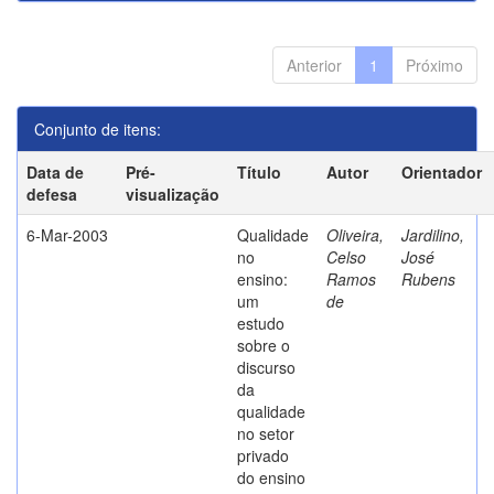
Anterior
1
Próximo
Conjunto de itens:
Data de
Pré-
Título
Autor
Orientador
defesa
visualização
6-Mar-2003
Qualidade
Oliveira,
Jardilino,
no
Celso
José
ensino:
Ramos
Rubens
um
de
estudo
sobre o
discurso
da
qualidade
no setor
privado
do ensino