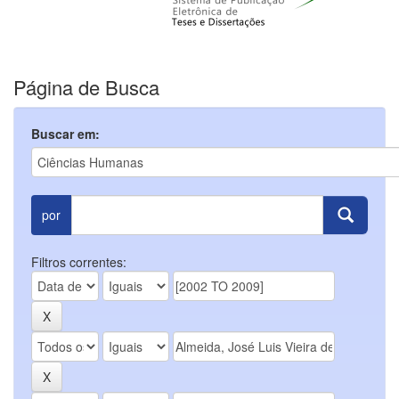
Página de Busca
Buscar em:
por
Filtros correntes: