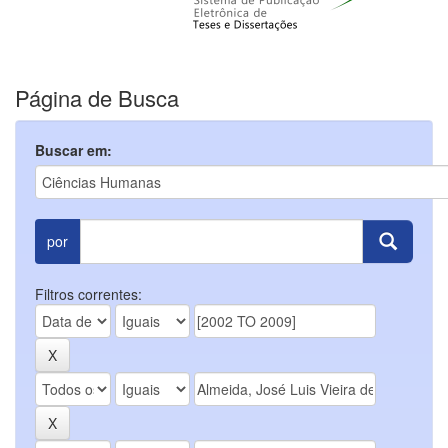
Página de Busca
Buscar em:
por
Filtros correntes: