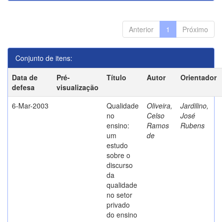
Anterior
1
Próximo
Conjunto de itens:
Data de
Pré-
Título
Autor
Orientador
defesa
visualização
6-Mar-2003
Qualidade
Oliveira,
Jardilino,
no
Celso
José
ensino:
Ramos
Rubens
um
de
estudo
sobre o
discurso
da
qualidade
no setor
privado
do ensino