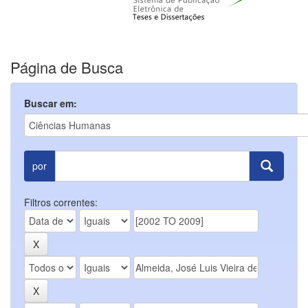
Página de Busca
Buscar em:
por
Filtros correntes: