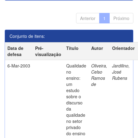
Anterior
1
Próximo
Conjunto de itens:
Data de
Pré-
Título
Autor
Orientador
defesa
visualização
6-Mar-2003
Qualidade
Oliveira,
Jardilino,
no
Celso
José
ensino:
Ramos
Rubens
um
de
estudo
sobre o
discurso
da
qualidade
no setor
privado
do ensino