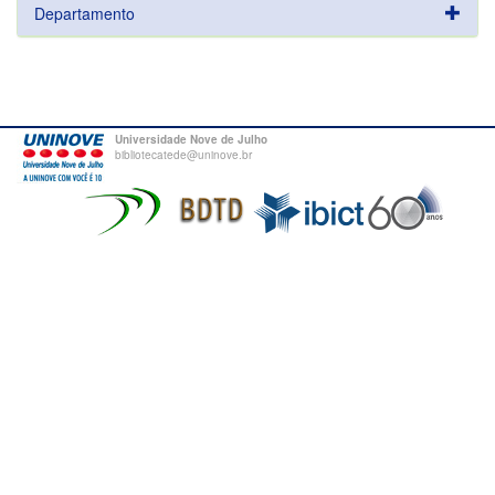
Departamento
Universidade Nove de Julho
bibliotecatede@uninove.br