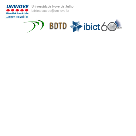
Universidade Nove de Julho
bibliotecatede@uninove.br