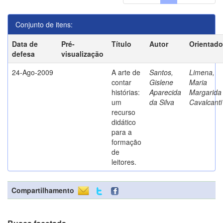
Conjunto de itens:
Data de
Pré-
Título
Autor
Orientado
defesa
visualização
24-Ago-2009
A arte de
Santos,
Limena,
contar
Gislene
Maria
histórias:
Aparecida
Margarida
um
da Silva
Cavalcanti
recurso
didático
para a
formação
de
leitores.
Compartilhamento