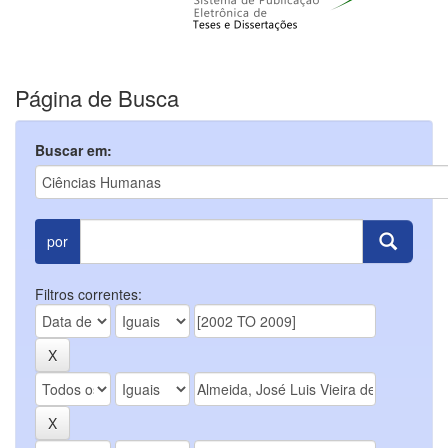
Página de Busca
Buscar em:
por
Filtros correntes: