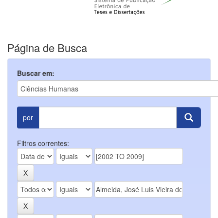
Página de Busca
Buscar em:
por
Filtros correntes: