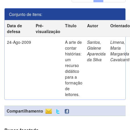
Conjunto de itens:
Data de
Pré-
Título
Autor
Orientado
defesa
visualização
24-Ago-2009
A arte de
Santos,
Limena,
contar
Gislene
Maria
histórias:
Aparecida
Margarida
um
da Silva
Cavalcanti
recurso
didático
para a
formação
de
leitores.
Compartilhamento