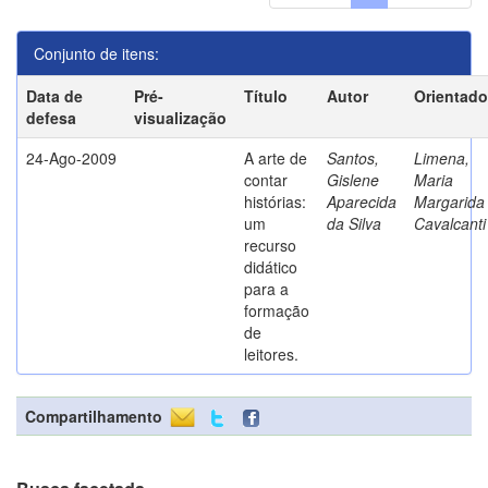
Conjunto de itens:
Data de
Pré-
Título
Autor
Orientado
defesa
visualização
24-Ago-2009
A arte de
Santos,
Limena,
contar
Gislene
Maria
histórias:
Aparecida
Margarida
um
da Silva
Cavalcanti
recurso
didático
para a
formação
de
leitores.
Compartilhamento