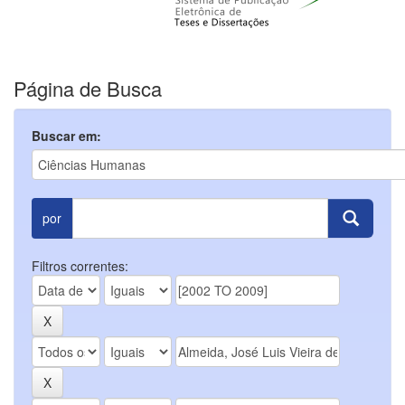
Página de Busca
Buscar em:
por
Filtros correntes: