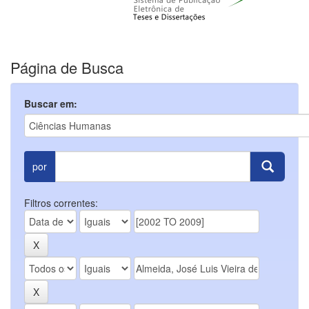
Página de Busca
Buscar em:
por
Filtros correntes: