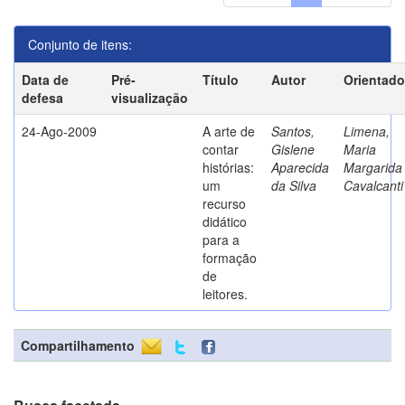
Conjunto de itens:
Data de
Pré-
Título
Autor
Orientado
defesa
visualização
24-Ago-2009
A arte de
Santos,
Limena,
contar
Gislene
Maria
histórias:
Aparecida
Margarida
um
da Silva
Cavalcanti
recurso
didático
para a
formação
de
leitores.
Compartilhamento