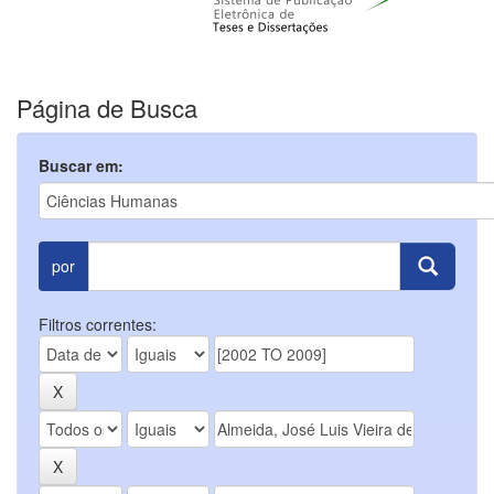
Página de Busca
Buscar em:
por
Filtros correntes: