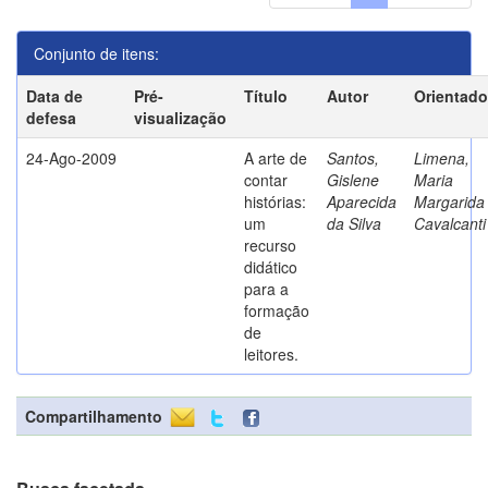
Conjunto de itens:
Data de
Pré-
Título
Autor
Orientado
defesa
visualização
24-Ago-2009
A arte de
Santos,
Limena,
contar
Gislene
Maria
histórias:
Aparecida
Margarida
um
da Silva
Cavalcanti
recurso
didático
para a
formação
de
leitores.
Compartilhamento