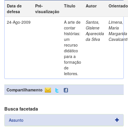
Data de
Pré-
Título
Autor
Orientado
defesa
visualização
24-Ago-2009
A arte de
Santos,
Limena,
contar
Gislene
Maria
histórias:
Aparecida
Margarida
um
da Silva
Cavalcanti
recurso
didático
para a
formação
de
leitores.
Compartilhamento
Busca facetada
Assunto