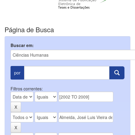
Página de Busca
Buscar em:
por
Filtros correntes: