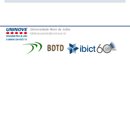
Universidade Nove de Julho
bibliotecatede@uninove.br