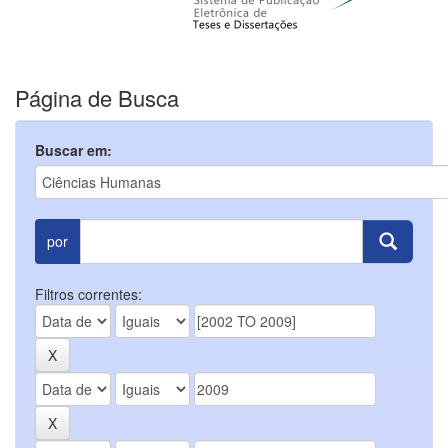
Página de Busca
Buscar em:
por
Filtros correntes: